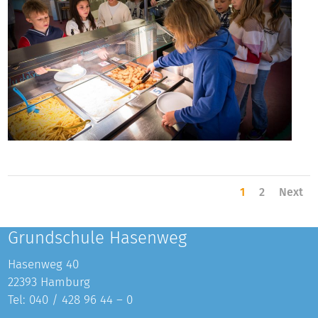
1
2
Next
Grundschule Hasenweg
Hasenweg 40
22393 Hamburg
Tel:
040 / 428 96 44 – 0