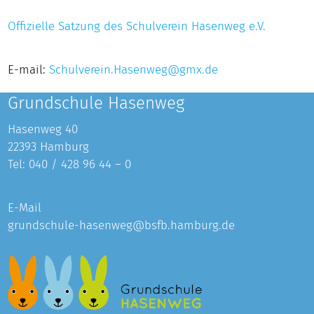
Offizielle Satzung des Schulverein Hasenweg e.V.
E-mail:
Schulverein.Hasenweg@gmx.de
Grundschule Hasenweg
Hasenweg 40
22393 Hamburg
Tel:
040 / 428 96 44 – 0
E-Mail
grundschule-hasenweg@bsfb.hamburg.de